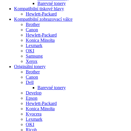
Barevné tonery
Kompatibilní tiskové hlavy
Hewlett-Packard
Kompatibilní zobrazovací válce
Brother
Canon
Hewlett-Packard
Konica Minolta
Lexmark
OKI
Samsung
Xerox
Originální tonery
Brother
Canon
Dell
Barevné tonery
Develop
Epson
Hewlett-Packard
Konica Minolta
Kyocera
Lexmark
OKI
Ricoh