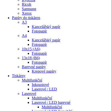
Ricoh
Samsung
Xerox
Papíry do tiskáren
A3
Kancelářský papír
Fotopapír
A4
Kancelářský papír
Fotopapír
10x15 (A6)
Fotopapír
13x18 (B6)
Fotopapír
Barevné papíry
Krepové papíry
Tiskárny
Multifunkční
Inkoustové
Laserové / LED
Laserové
Multifunkční
Laserové / LED barevné
Multifunkční