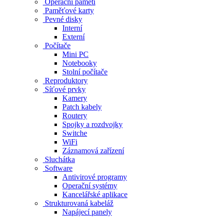
Operační paměti
Paměťové karty
Pevné disky
Interní
Externí
Počítače
Mini PC
Notebooky
Stolní počítače
Reproduktory
Síťové prvky
Kamery
Patch kabely
Routery
Spojky a rozdvojky
Switche
WiFi
Záznamová zařízení
Sluchátka
Software
Antivirové programy
Operační systémy
Kancelářské aplikace
Strukturovaná kabeláž
Napájecí panely