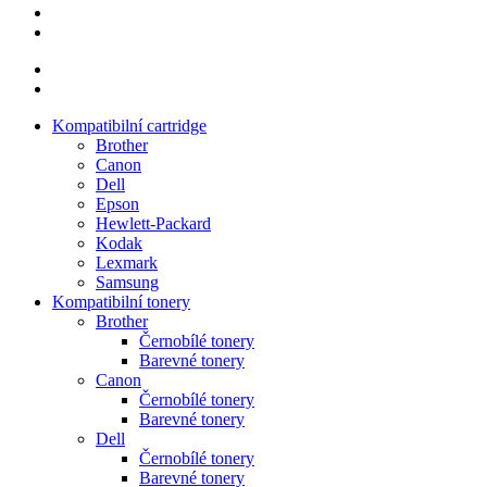
Kompatibilní cartridge
Brother
Canon
Dell
Epson
Hewlett-Packard
Kodak
Lexmark
Samsung
Kompatibilní tonery
Brother
Černobílé tonery
Barevné tonery
Canon
Černobílé tonery
Barevné tonery
Dell
Černobílé tonery
Barevné tonery