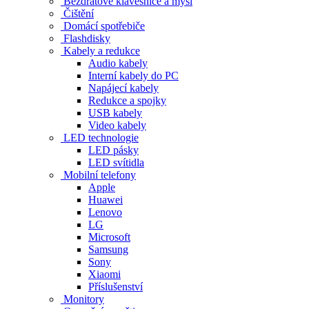
Bezdrátové klávesnice a myši
Čištění
Domácí spotřebiče
Flashdisky
Kabely a redukce
Audio kabely
Interní kabely do PC
Napájecí kabely
Redukce a spojky
USB kabely
Video kabely
LED technologie
LED pásky
LED svítidla
Mobilní telefony
Apple
Huawei
Lenovo
LG
Microsoft
Samsung
Sony
Xiaomi
Příslušenství
Monitory