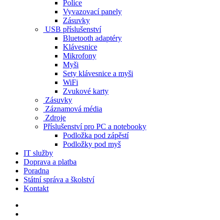
Police
Vyvazovací panely
Zásuvky
USB příslušenství
Bluetooth adaptéry
Klávesnice
Mikrofony
Myši
Sety klávesnice a myši
WiFi
Zvukové karty
Zásuvky
Záznamová média
Zdroje
Příslušenství pro PC a notebooky
Podložka pod zápěstí
Podložky pod myš
IT služby
Doprava a platba
Poradna
Státní správa a školství
Kontakt