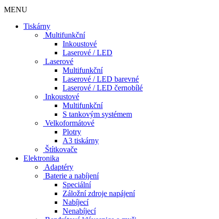
MENU
Tiskárny
Multifunkční
Inkoustové
Laserové / LED
Laserové
Multifunkční
Laserové / LED barevné
Laserové / LED černobílé
Inkoustové
Multifunkční
S tankovým systémem
Velkoformátové
Plotry
A3 tiskárny
Štítkovače
Elektronika
Adaptéry
Baterie a nabíjení
Speciální
Záložní zdroje napájení
Nabíjecí
Nenabíjecí