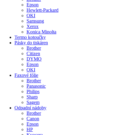
Epson
Hewlett-Packard
OKI
Samsung
Xerox
Konica Minolta
Termo kotoučky
Pásky do tiskáren
Brother
Citizen
DYMO
Epson
OKI
Faxové fólie
Brother
Panasonic
Philips
Sharp
Sagem
Odpadní nádoby
Brother
Canon
Epson
HP
Kyocera