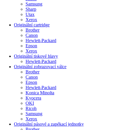
Samsung
Sharp
Utax
Xerox
Originální cartridge
Brother
Canon
Hewlett-Packard
Epson
Xerox
Originální tiskové hlavy
Hewlett-Packard
Originální zobrazovací válce
Brother
Canon
Epson
Hewlett-Packard
Konica Minolta
Kyocera
OKI
Ricoh
Samsung
Xerox
Originální pásové a zapékací jednotky
Brother